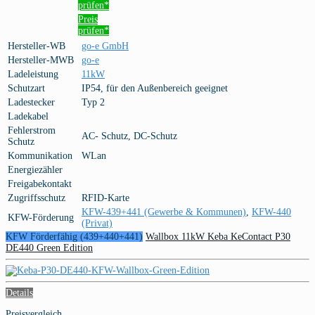
prüfen*
Preis
prüfen*
Hersteller-WB
go-e GmbH
Hersteller-MWB
go-e
Ladeleistung
11kW
Schutzart
IP54, für den Außenbereich geeignet
Ladestecker
Typ 2
Ladekabel
Fehlerstrom
AC- Schutz, DC-Schutz
Schutz
Kommunikation
WLan
Energiezähler
Freigabekontakt
Zugriffsschutz
RFID-Karte
KFW-439+441 (Gewerbe & Kommunen)
,
KFW-440
KFW-Förderung
(Privat)
KFW Förderfähig (439+440+441)
Wallbox 11kW Keba KeContact P30
DE440 Green Edition
Details
Preisvergleich