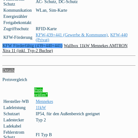
AC- Schutz, DC-Schutz
Schutz
Kommunikation
WLan, Sim-Karte
Energiezähler
Freigabekontakt
Zugriffsschutz
RFID-Karte
KFW-439+441 (Gewerbe & Kommunen)
,
KFW-440
KFW-Förderung
(Privat)
KFW Förderfähig (439+440+441)
Wallbox 11kW Mennekes AMTRON
Xtra 11 (inkl. Typ-2 Buchse)
Details
Preisvergleich
Preis
prüfen*
Hersteller-WB
Mennekes
Ladeleistung
11kW
Schutzart
IP54, für den Außenbereich geeignet
Ladestecker
Typ 2
Ladekabel
Fehlerstrom
FI Typ B
Schutz