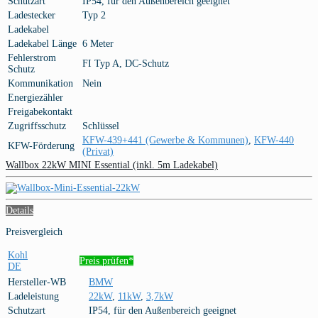
Schutzart
IP54, für den Außenbereich geeignet
Ladestecker
Typ 2
Ladekabel
Ladekabel Länge
6 Meter
Fehlerstrom
FI Typ A, DC-Schutz
Schutz
Kommunikation
Nein
Energiezähler
Freigabekontakt
Zugriffsschutz
Schlüssel
KFW-439+441 (Gewerbe & Kommunen)
,
KFW-440
KFW-Förderung
(Privat)
Wallbox 22kW MINI Essential (inkl. 5m Ladekabel)
Details
Preisvergleich
Kohl
Preis prüfen*
DE
Hersteller-WB
BMW
Ladeleistung
22kW
,
11kW
,
3,7kW
Schutzart
IP54, für den Außenbereich geeignet