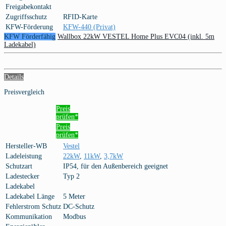
Freigabekontakt
Zugriffsschutz
RFID-Karte
KFW-Förderung
KFW-440 (Privat)
KFW Förderfähig
Wallbox 22kW VESTEL Home Plus EVC04 (inkl. 5m
Ladekabel)
Details
Preisvergleich
Preis
prüfen*
Preis
prüfen*
Hersteller-WB
Vestel
Ladeleistung
22kW
,
11kW
,
3,7kW
Schutzart
IP54, für den Außenbereich geeignet
Ladestecker
Typ 2
Ladekabel
Ladekabel Länge
5 Meter
Fehlerstrom Schutz
DC-Schutz
Kommunikation
Modbus