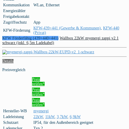
Kommunikation
WLan, Ethernet
Energiezähler
Freigabekontakt
Zugriffsschutz
App
KFW-439+441 (Gewerbe & Kommunen)
,
KFW-440
KFW-Förderung
(Privat)
KFW Förderfähig (439+440+441)
Wallbox 22kW myenergi zappi v2.1
schwarz (inkl. 6,5m Ladekabel)
Details
Preisvergleich
Preis
prüfen*
Preis
prüfen*
Preis
prüfen*
Hersteller-WB
myenergi
Ladeleistung
22kW
,
11kW
,
3,7kW
,
6,9kW
Schutzart
IP54, für den Außenbereich geeignet
Ladestecker
Typ 2