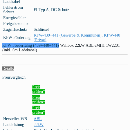
Ladekabel
Fehlerstrom
FI Typ A, DC-Schutz
Schutz
Energiezähler
Freigabekontakt
Zugriffsschutz
Schlüssel
KFW-439+441 (Gewerbe & Kommunen)
,
KFW-440
KFW-Förderung
(Privat)
KFW Förderfähig (439+440+441)
Wallbox 22kW ABL eMH1 1W2201
(inkl. 6m Ladekabel)
Details
Preisvergleich
Preis
prüfen*
Preis
prüfen*
Preis
prüfen*
Hersteller-WB
ABL
Ladeleistung
22kW