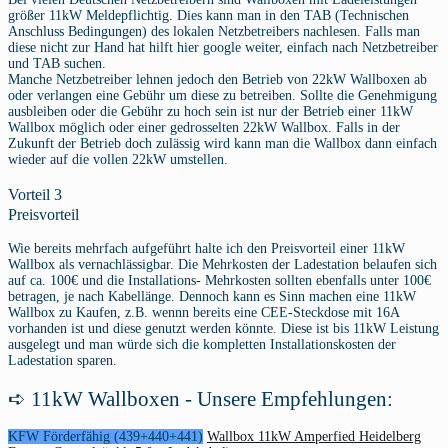
größer 11kW Meldepflichtig. Dies kann man in den TAB (Technischen
Anschluss Bedingungen) des lokalen Netzbetreibers nachlesen. Falls man
diese nicht zur Hand hat hilft hier google weiter, einfach nach Netzbetreiber
und TAB suchen.
Manche Netzbetreiber lehnen jedoch den Betrieb von 22kW Wallboxen ab
oder verlangen eine Gebühr um diese zu betreiben. Sollte die Genehmigung
ausbleiben oder die Gebühr zu hoch sein ist nur der Betrieb einer 11kW
Wallbox möglich oder einer gedrosselten 22kW Wallbox. Falls in der
Zukunft der Betrieb doch zulässig wird kann man die Wallbox dann einfach
wieder auf die vollen 22kW umstellen.
Vorteil 3
Preisvorteil
Wie bereits mehrfach aufgeführt halte ich den Preisvorteil einer 11kW
Wallbox als vernachlässigbar. Die Mehrkosten der Ladestation belaufen sich
auf ca. 100€ und die Installations- Mehrkosten sollten ebenfalls unter 100€
betragen, je nach Kabellänge. Dennoch kann es Sinn machen eine 11kW
Wallbox zu Kaufen, z.B. wennn bereits eine CEE-Steckdose mit 16A
vorhanden ist und diese genutzt werden könnte. Diese ist bis 11kW Leistung
ausgelegt und man würde sich die kompletten Installationskosten der
Ladestation sparen.
➪ 11kW Wallboxen - Unsere Empfehlungen:
KFW Förderfähig (439+440+441)
Wallbox 11kW Amperfied Heidelberg