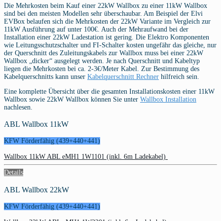
Die Mehrkosten beim Kauf einer 22kW Wallbox zu einer 11kW Wallbox
sind bei den meisten Modellen sehr überschaubar. Am Beispiel der Elvi
EVBox belaufen sich die Mehrkosten der 22kW Variante im Vergleich zur
11kW Ausführung auf unter 100€. Auch der Mehraufwand bei der
Installation einer 22kW Ladestation ist gering. Die Elektro Komponenten
wie Leitungsschutzschalter und FI-Schalter kosten ungefähr das gleiche, nur
der Querschnitt des Zuleitungskabels zur Wallbox muss bei einer 22kW
Wallbox „dicker“ ausgelegt werden. Je nach Querschnitt und Kabeltyp
liegen die Mehrkosten bei ca. 2-3€/Meter Kabel. Zur Bestimmung des
Kabelquerschnitts kann unser
Kabelquerschnitt Rechner
hilfreich sein.
Eine komplette Übersicht über die gesamten Installationskosten einer 11kW
Wallbox sowie 22kW Wallbox können Sie unter
Wallbox Installation
nachlesen.
ABL Wallbox 11kW
KFW Förderfähig (439+440+441)
Wallbox 11kW ABL eMH1 1W1101 (inkl. 6m Ladekabel)
Details
ABL Wallbox 22kW
KFW Förderfähig (439+440+441)