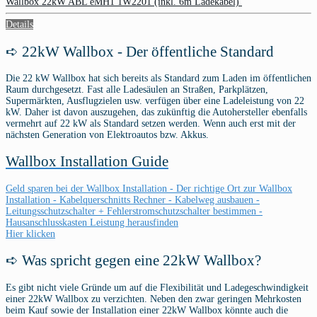
Wallbox 22kW ABL eMH1 1W2201 (inkl. 6m Ladekabel)
Details
➪ 22kW Wallbox - Der öffentliche Standard
Die 22 kW Wallbox hat sich bereits als Standard zum Laden im öffentlichen
Raum durchgesetzt. Fast alle Ladesäulen an Straßen, Parkplätzen,
Supermärkten, Ausflugzielen usw. verfügen über eine Ladeleistung von 22
kW. Daher ist davon auszugehen, das zukünftig die Autohersteller ebenfalls
vermehrt auf 22 kW als Standard setzen werden. Wenn auch erst mit der
nächsten Generation von Elektroautos bzw. Akkus.
Wallbox Installation Guide
Geld sparen bei der Wallbox Installation - Der richtige Ort zur Wallbox
Installation - Kabelquerschnitts Rechner - Kabelweg ausbauen -
Leitungsschutzschalter + Fehlerstromschutzschalter bestimmen -
Hausanschlusskasten Leistung herausfinden
Hier klicken
➪ Was spricht gegen eine 22kW Wallbox?
Es gibt nicht viele Gründe um auf die Flexibilität und Ladegeschwindigkeit
einer 22kW Wallbox zu verzichten. Neben den zwar geringen Mehrkosten
beim Kauf sowie der Installation einer 22kW Wallbox könnte auch die