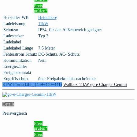
Preis
prüfen*
Hersteller-WB
Heidelberg
Ladeleistung
11kW
Schutzart
IP54, für den Außenbereich geeignet
Ladestecker
Typ 2
Ladekabel
Ladekabel Länge
7.5 Meter
Fehlerstrom Schutz
DC-Schutz, AC- Schutz
Kommunikation
Nein
Energiezähler
Freigabekontakt
Zugriffsschutz
über Freigabekontakt nachrüstbar
KFW-Förderfähig (439+440+441)
Wallbox 11kW go-e Charger Gemini
Details
Preisvergleich
Preis
prüfen*
Preis