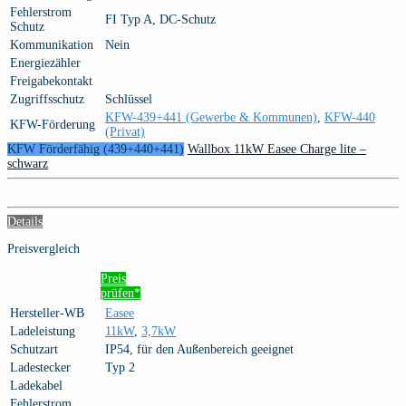
Fehlerstrom
FI Typ A, DC-Schutz
Schutz
Kommunikation
Nein
Energiezähler
Freigabekontakt
Zugriffsschutz
Schlüssel
KFW-439+441 (Gewerbe & Kommunen)
,
KFW-440
KFW-Förderung
(Privat)
KFW Förderfähig (439+440+441)
Wallbox 11kW Easee Charge lite –
schwarz
Details
Preisvergleich
Preis
prüfen*
Hersteller-WB
Easee
Ladeleistung
11kW
,
3,7kW
Schutzart
IP54, für den Außenbereich geeignet
Ladestecker
Typ 2
Ladekabel
Fehlerstrom