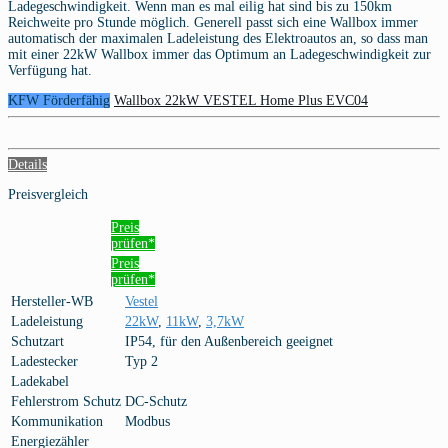
Ladegeschwindigkeit. Wenn man es mal eilig hat sind bis zu 150km
Reichweite pro Stunde möglich. Generell passt sich eine Wallbox immer
automatisch der maximalen Ladeleistung des Elektroautos an, so dass man
mit einer 22kW Wallbox immer das Optimum an Ladegeschwindigkeit zur
Verfügung hat.
KFW Förderfähig
Wallbox 22kW VESTEL Home Plus EVC04
Details
Preisvergleich
Preis
prüfen*
Preis
prüfen*
Hersteller-WB
Vestel
Ladeleistung
22kW
,
11kW
,
3,7kW
Schutzart
IP54, für den Außenbereich geeignet
Ladestecker
Typ 2
Ladekabel
Fehlerstrom Schutz
DC-Schutz
Kommunikation
Modbus
Energiezähler