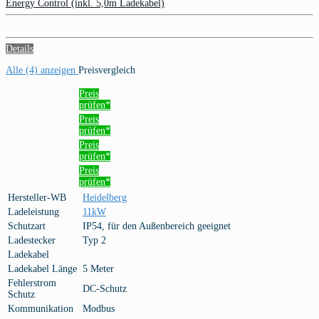
Energy Control (inkl. 5,0m Ladekabel)
Details
Alle (4) anzeigen
Preisvergleich
Preis
prüfen*
Preis
prüfen*
Preis
prüfen*
Preis
prüfen*
Hersteller-WB
Heidelberg
Ladeleistung
11kW
Schutzart
IP54, für den Außenbereich geeignet
Ladestecker
Typ 2
Ladekabel
Ladekabel Länge
5 Meter
Fehlerstrom
DC-Schutz
Schutz
Kommunikation
Modbus