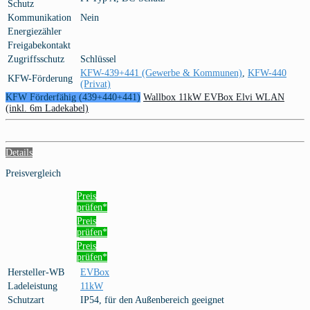
Schutz
Kommunikation
Nein
Energiezähler
Freigabekontakt
Zugriffsschutz
Schlüssel
KFW-439+441 (Gewerbe & Kommunen)
,
KFW-440
KFW-Förderung
(Privat)
KFW Förderfähig (439+440+441)
Wallbox 11kW EVBox Elvi WLAN
(inkl. 6m Ladekabel)
Details
Preisvergleich
Preis
prüfen*
Preis
prüfen*
Preis
prüfen*
Hersteller-WB
EVBox
Ladeleistung
11kW
Schutzart
IP54, für den Außenbereich geeignet