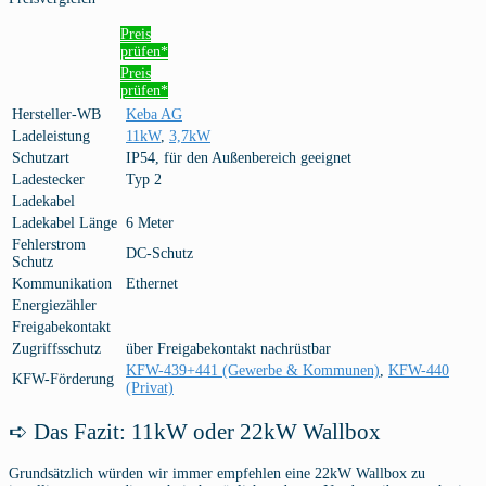
Preis
prüfen*
Preis
prüfen*
Hersteller-WB
Keba AG
Ladeleistung
11kW
,
3,7kW
Schutzart
IP54, für den Außenbereich geeignet
Ladestecker
Typ 2
Ladekabel
Ladekabel Länge
6 Meter
Fehlerstrom
DC-Schutz
Schutz
Kommunikation
Ethernet
Energiezähler
Freigabekontakt
Zugriffsschutz
über Freigabekontakt nachrüstbar
KFW-439+441 (Gewerbe & Kommunen)
,
KFW-440
KFW-Förderung
(Privat)
➪ Das Fazit: 11kW oder 22kW Wallbox
Grundsätzlich würden wir immer empfehlen eine 22kW Wallbox zu