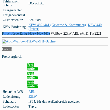
Fehlerstrom
DC-Schutz
Schutz
Energiezähler
Freigabekontakt
Zugriffsschutz
Schlüssel
KFW-439+441 (Gewerbe & Kommunen)
,
KFW-440
KFW-Förderung
(Privat)
KFW Förderfähig (439+440+441)
Wallbox 22kW ABL eMH1 1W2221
Details
Preisvergleich
Preis
prüfen*
Preis
prüfen*
Preis
prüfen*
Hersteller-WB
ABL
Ladeleistung
22kW
Schutzart
IP54, für den Außenbereich geeignet
Ladestecker
Typ 2