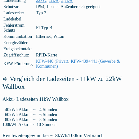
Ladeleistung
22kW
,
11kW
,
3,7kW
Schutzart
IP54, für den Außenbereich geeignet
Ladestecker
Typ 2
Ladekabel
Fehlerstrom
FI Typ B
Schutz
Kommunikation
Ethernet, WLan
Energiezähler
Freigabekontakt
Zugriffsschutz
RFID-Karte
KFW-440 (Privat)
,
KFW-439+441 (Gewerbe &
KFW-Förderung
Kommunen)
➪ Vergleich der Ladezeiten - 11kW zu 22kW
Wallbox
Akku- Ladezeiten 11kW Wallbox
40kWh Akku = ~ 4 Stunden
60kWh Akku = ~ 6 Stunden
80kWh Akku = ~ 8 Stunden
100kWh Akku = ~ 10 Stunden
Reichweitengewinn bei ~18kWh/100km Verbrauch