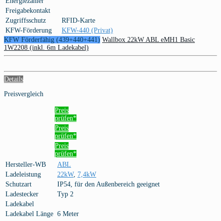
Energiezähler
Freigabekontakt
Zugriffsschutz
RFID-Karte
KFW-Förderung
KFW-440 (Privat)
KFW Förderfähig (439+440+441)
Wallbox 22kW ABL eMH1 Basic
1W2208 (inkl. 6m Ladekabel)
Details
Preisvergleich
Preis
prüfen*
Preis
prüfen*
Preis
prüfen*
Hersteller-WB
ABL
Ladeleistung
22kW
,
7,4kW
Schutzart
IP54, für den Außenbereich geeignet
Ladestecker
Typ 2
Ladekabel
Ladekabel Länge
6 Meter