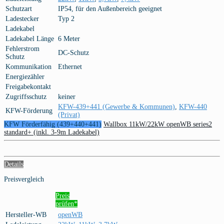
Schutzart
IP54, für den Außenbereich geeignet
Ladestecker
Typ 2
Ladekabel
Ladekabel Länge
6 Meter
Fehlerstrom
DC-Schutz
Schutz
Kommunikation
Ethernet
Energiezähler
Freigabekontakt
Zugriffsschutz
keiner
KFW-439+441 (Gewerbe & Kommunen)
,
KFW-440
KFW-Förderung
(Privat)
KFW Förderfähig (439+440+441)
Wallbox 11kW/22kW openWB series2
standard+ (inkl. 3-9m Ladekabel)
Details
Preisvergleich
Preis
prüfen*
Hersteller-WB
openWB