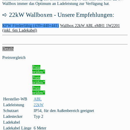
Wallbox immer das Optimum an Ladeleistung zur Verfügung hat.
➪ 22kW Wallboxen - Unsere Empfehlungen:
KFW Förderfähig (439+440+441)
Wallbox 22kW ABL eMH1 1W2201
(inkl. 6m Ladekabel)
Details
Preisvergleich
Preis
prüfen*
Preis
prüfen*
Preis
prüfen*
Hersteller-WB
ABL
Ladeleistung
22kW
Schutzart
IP54, für den Außenbereich geeignet
Ladestecker
Typ 2
Ladekabel
Ladekabel Länge
6 Meter