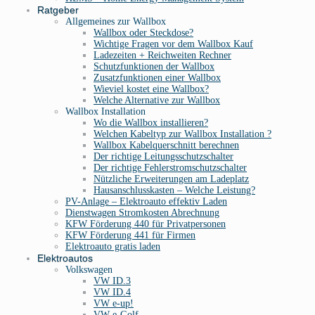
Ratgeber
Allgemeines zur Wallbox
Wallbox oder Steckdose?
Wichtige Fragen vor dem Wallbox Kauf
Ladezeiten + Reichweiten Rechner
Schutzfunktionen der Wallbox
Zusatzfunktionen einer Wallbox
Wieviel kostet eine Wallbox?
Welche Alternative zur Wallbox
Wallbox Installation
Wo die Wallbox installieren?
Welchen Kabeltyp zur Wallbox Installation ?
Wallbox Kabelquerschnitt berechnen
Der richtige Leitungsschutzschalter
Der richtige Fehlerstromschutzschalter
Nützliche Erweiterungen am Ladeplatz
Hausanschlusskasten – Welche Leistung?
PV-Anlage – Elektroauto effektiv Laden
Dienstwagen Stromkosten Abrechnung
KFW Förderung 440 für Privatpersonen
KFW Förderung 441 für Firmen
Elektroauto gratis laden
Elektroautos
Volkswagen
VW ID.3
VW ID.4
VW e-up!
VW e-Golf