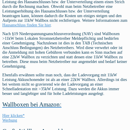
Leistung des Hausanschlusses bzw. der Unterverteilung einem einen Strich
durch die Rechnung machen. Obwohl man beim Netzbetreiber eine
Leistungserhöhung des Hausanschlusses bzw. der Unterverteilung
beantragen kann, können dadurch die Kosten um einiges steigen und den
Aufpreis zur 11kW Wallbox nicht rechtfertigen. Weitere Informationen zum
Hausanschluss finden Sie hier
.
Nach §19 Niederspannungsanschlussverordnung (NAV) sind Wallboxen
>11kW beim Lokalen Stromnetzbetreiber Meldepflichtig und bedürfen
einer Genehmigung. Nachzulesen ist dies in den TAB (Technischen
Anschluss Bedingungen) des Netzbetreibers. Wird diese verwehrt oder ist
die Anmeldung mit hohen Gebühren verbunden kann es Sinn machen auf
eine 22kW Wallbox zu verzichten und statt dessen eine 11kW Wallbox zu
betreiben. Diese muss beim Netzbetreiber nur angemeldet und bedarf keiner
Genehmigung.
Ebenfalls erwähnen sollte man noch, dass der Ladevorgang mit 11kW
Leistung Akkuschonender ist als an einer 22kW Wallbox. Allerdings ist dies
bei weitem nicht so gravierend wie der Ladevorgang an einer
Schnelladestation mit >35kW Leistung. Dazu werden die Akkus immer
besser und langlebiger und für hohe Ladeleistungen ausgelegt.
Wallboxen bei Amazon:
Hier klicken*
Werbung