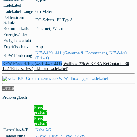
Ladekabel
Ladekabel Länge
6.5 Meter
Fehlerstrom
DC-Schutz, FI Typ A
Schutz
Kommunikation
Ethernet, WLan
Energiezähler
Freigabekontakt
Zugriffsschutz
App
KFW-439+441 (Gewerbe & Kommunen)
,
KFW-440
KFW-Förderung
(Privat)
KFW Förderfähig (439+440+441)
Wallbox 22kW KEBA KeContact P30
122.108 c-series (inkl. 6m Ladekabel)
Details
Preisvergleich
Preis
prüfen*
Preis
prüfen*
Hersteller-WB
Keba AG
Ladeleistung
22kW
,
11kW
,
3,7kW
,
7,4kW