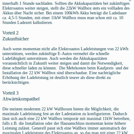
innerhalb 1 Stunde nachladen. Sollten die Akkukapazitäten bei zukünftigen
Elektroautos weiter steigen, stellt die 22kW Wallbox stets ein vollladen des
Akkus über Nacht sicher. Bei einem 100kWh Akku beträgt die Ladedauer
ca. 4,5-5 Stunden, mit einer 11kW Wallbox muss man schon mit ca. 10
Stunden Ladezeit kalkulieren.
Vorteil 2
Zukunftsicher
Auch wenn momentan nicht alle Elektroautos Ladeleistungen von 22 kWh
unterstützen, werden zukünftige E-Autos vermehrt die schnelle
Ladefähigkeit unterstützen. Auch werden die Akkukapazitäten
voraussichtlich in Zukunft weiter steigen und damit die Notwendigkeit,
diese schneller laden zu können. Die Mehrkosten beim Kaufpreis und der
Installation der 22 kW Wallbox sind überschaubar. Eine nachträgliche
Erhöhung der Ladeleistung ist deutlich teurer als diese direkt zu
berücksichtigen.
Vorteil 3
Abwärtskompatibel
Die meisten modernen 22 kW Wallboxen bieten die Möglichkeit, die
maximale Ladeleistung fest an der Ladestation zu konfigurieren. Dadurch
lässt sich auch eine 22 kW Wallbox temporär mit maximal 11kW betreiben,
falls z.B. die Installation oder der Hausanschluss momentan keine höhere
Leistung zulässt. Generell passt sich eine Wallbox immer automatisch der
maximalen Ladeleistung des Elektroautos an, so das man mit einer 22 kW