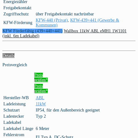
Energiezähler
Freigabekontakt
Zugriffsschutz
über Freigabekontakt nachrüstbar
KFW-440 (Privat)
,
KFW-439+441 (Gewerbe &
KFW-Förderung
Kommunen)
KFW Förderfähig (439+440+441)
Wallbox 11kW ABL eMH1 1W1101
(inkl. 6m Ladekabel)
Details
Preisvergleich
Preis
prüfen*
Preis
prüfen*
Hersteller-WB
ABL
Ladeleistung
11kW
Schutzart
IP54, für den Außenbereich geeignet
Ladestecker
Typ 2
Ladekabel
Ladekabel Länge
6 Meter
Fehlerstrom
FI Typ A, DC-Schutz