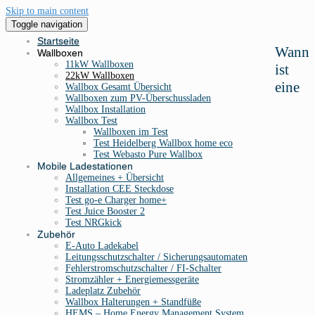
Skip to main content
Toggle navigation
Startseite
Wann
Wallboxen
11kW Wallboxen
ist
22kW Wallboxen
eine
Wallbox Gesamt Übersicht
Wallboxen zum PV-Überschussladen
Wallbox Installation
Wallbox Test
Wallboxen im Test
Test Heidelberg Wallbox home eco
Test Webasto Pure Wallbox
Mobile Ladestationen
Allgemeines + Übersicht
Installation CEE Steckdose
Test go-e Charger home+
Test Juice Booster 2
Test NRGkick
Zubehör
E-Auto Ladekabel
Leitungsschutzschalter / Sicherungsautomaten
Fehlerstromschutzschalter / FI-Schalter
Stromzähler + Energiemessgeräte
Ladeplatz Zubehör
Wallbox Halterungen + Standfüße
HEMS – Home Energy Management System