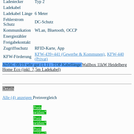
Ladestecker
Typ 2
Ladekabel
Ladekabel Länge
6 Meter
Fehlerstrom
DC-Schutz
Schutz
Kommunikation
WLan, Bluetooth, OCCP
Energiezähler
Freigabekontakt
Zugriffsschutz
RFID-Karte, App
KFW-439+441 (Gewerbe & Kommunen)
,
KFW-440
KFW-Förderung
(Privat)
ADAC 08/19 sehr gut (1,1) - TOP Kabellänge
Wallbox 11kW Heidelberg
Home Eco (inkl. 7,5m Ladekabel)
Details
Alle (4) anzeigen
Preisvergleich
Preis
prüfen*
Preis
prüfen*
Preis
prüfen*