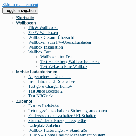
Skip to main content
Toggle navigation
Startseite
Wallboxen
11kW Wallboxen
22kW Wallboxen
Wallbox Gesamt Übersicht
Wallboxen zum PV-Überschussladen
Wallbox Installation
Wallbox Test
Wallboxen im Test
Test Heidelberg Wallbox home eco
Test Webasto Pure Wallbox
Mobile Ladestationen
Allgemeines + Übersicht
Installation CEE Steckdose
Test go-e Charger home+
Test Juice Booster 2
Test NRGkick
Zubehör
E-Auto Ladekabel
Leitungsschutzschalter / Sicherungsautomaten
Fehlerstromschutzschalter / FI-Schalter
Stromzähler + Energiemessgeräte
Ladeplatz Zubehör
Wallbox Halterungen + Standfüße
HEMS – Home Energy Management System