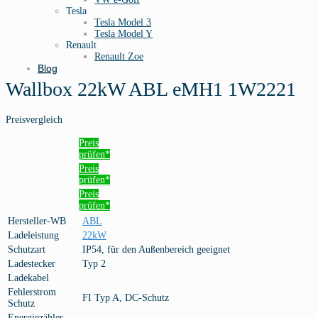
Tesla
Tesla Model 3
Tesla Model Y
Renault
Renault Zoe
Blog
Wallbox 22kW ABL eMH1 1W2221
Preisvergleich
Preis
prüfen*
Preis
prüfen*
Preis
prüfen*
Hersteller-WB
ABL
Ladeleistung
22kW
Schutzart
IP54, für den Außenbereich geeignet
Ladestecker
Typ 2
Ladekabel
Fehlerstrom
FI Typ A, DC-Schutz
Schutz
Energiezähler