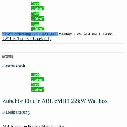
Preis
prüfen*
Preis
prüfen*
Preis
prüfen*
KFW Förderfähig (439+440+441)
Wallbox 11kW ABL eMH1 Basic
1W1108 (inkl. 6m Ladekabel)
Details
Preisvergleich
Preis
prüfen*
Preis
prüfen*
Zubehör für die ABL eMH1 22kW Wallbox
Kabelhalterung
ABL Kabelwandhalter / Montageplatte