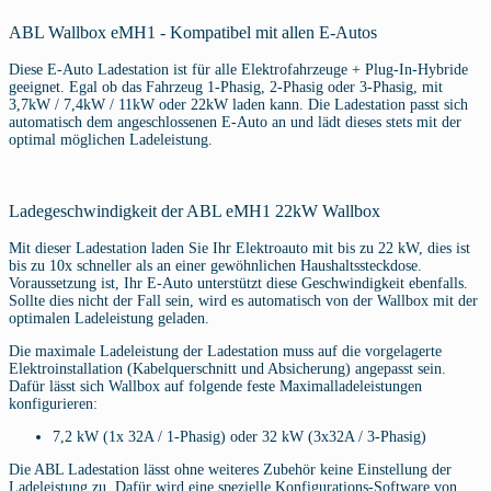
ABL Wallbox eMH1 - Kompatibel mit allen E-Autos
Diese E-Auto Ladestation ist für alle Elektrofahrzeuge + Plug-In-Hybride
geeignet. Egal ob das Fahrzeug 1-Phasig, 2-Phasig oder 3-Phasig, mit
3,7kW / 7,4kW / 11kW oder 22kW laden kann. Die Ladestation passt sich
automatisch dem angeschlossenen E-Auto an und lädt dieses stets mit der
optimal möglichen Ladeleistung.
Ladegeschwindigkeit der ABL eMH1 22kW Wallbox
Mit dieser Ladestation laden Sie Ihr Elektroauto mit bis zu 22 kW, dies ist
bis zu 10x schneller als an einer gewöhnlichen Haushaltssteckdose.
Voraussetzung ist, Ihr E-Auto unterstützt diese Geschwindigkeit ebenfalls.
Sollte dies nicht der Fall sein, wird es automatisch von der Wallbox mit der
optimalen Ladeleistung geladen.
Die maximale Ladeleistung der Ladestation muss auf die vorgelagerte
Elektroinstallation (Kabelquerschnitt und Absicherung) angepasst sein.
Dafür lässt sich Wallbox auf folgende feste Maximalladeleistungen
konfigurieren:
7,2 kW (1x 32A / 1-Phasig) oder 32 kW (3x32A / 3-Phasig)
Die ABL Ladestation lässt ohne weiteres Zubehör keine Einstellung der
Ladeleistung zu. Dafür wird eine spezielle Konfigurations-Software von