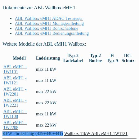
Dokumente zur ABL Wallbox eMH1:
ABL Wallbox eMH1 ADAC Testsieger
ABL Wallbox eMH1 Montageanleitung
ABL Wallbox eMH1 Bohrschablone
ABL Wallbox eMH1 Bedienungsanleitung
Weitere Modelle der ABL eMH1 Wallbox:
Typ-2
Typ-2
Fi
DC-
Modell
Ladeleistung
Ladekabel
Buchse
Typ-A
Schutz
ABL eMH1 -
max 11 kW
1W1101
ABL eMH1 -
max 11 kW
1W1121
ABL eMH1 -
max 22 kW
1W2201
ABL eMH1 -
max 22 kW
1W2221
ABL eMH1 -
max 11 kW
1W1108
ABL eMH1 -
max 22 kW
1W2208
KFW Förderfähig (439+440+441)
Wallbox 11kW ABL eMH1 1W1121