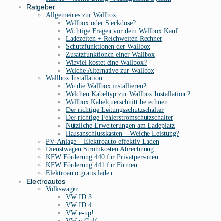
Ratgeber
Allgemeines zur Wallbox
Wallbox oder Steckdose?
Wichtige Fragen vor dem Wallbox Kauf
Ladezeiten + Reichweiten Rechner
Schutzfunktionen der Wallbox
Zusatzfunktionen einer Wallbox
Wieviel kostet eine Wallbox?
Welche Alternative zur Wallbox
Wallbox Installation
Wo die Wallbox installieren?
Welchen Kabeltyp zur Wallbox Installation ?
Wallbox Kabelquerschnitt berechnen
Der richtige Leitungsschutzschalter
Der richtige Fehlerstromschutzschalter
Nützliche Erweiterungen am Ladeplatz
Hausanschlusskasten – Welche Leistung?
PV-Anlage – Elektroauto effektiv Laden
Dienstwagen Stromkosten Abrechnung
KFW Förderung 440 für Privatpersonen
KFW Förderung 441 für Firmen
Elektroauto gratis laden
Elektroautos
Volkswagen
VW ID.3
VW ID.4
VW e-up!
VW e-Golf