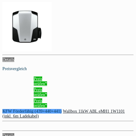
Details
Preisvergleich
Preis
prüfen*
Preis
prüfen*
Preis
prüfen*
KFW Förderfähig (439+440+441)
Wallbox 11kW ABL eMH1 1W1101
(inkl. 6m Ladekabel)
Details