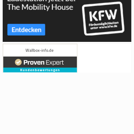
Die mit Sternchen (*) gekennzeichneten Links sind sogenannte Affiliate-
Links. Wenn du auf so einen Affiliate-Link klickst und über diesen Link
einkaufst, bekomme ich von dem betreffenden Online-Shop oder Anbieter
eine Provision. Für dich verändert sich der Preis nicht.