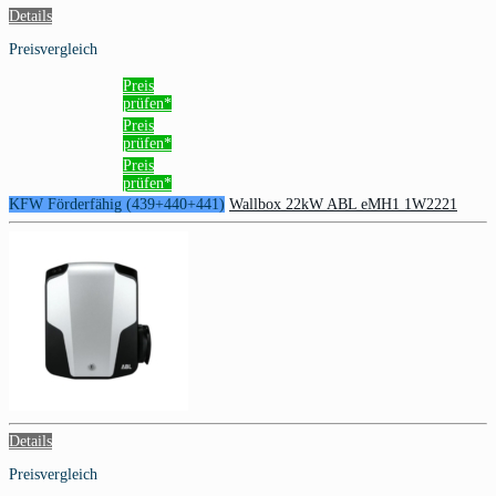
Details
Preisvergleich
Preis
prüfen*
Preis
prüfen*
Preis
prüfen*
KFW Förderfähig (439+440+441)
Wallbox 22kW ABL eMH1 1W2221
Details
Preisvergleich