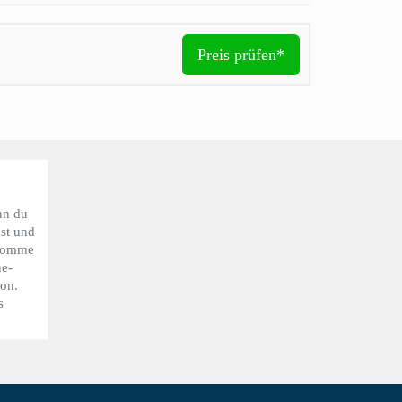
Preis prüfen*
nn du
kst und
ekomme
ne-
ion.
s