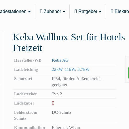
adestationen
Zubehör
Ratgeber
Elektr
Keba Wallbox Set für Hotels 
Freizeit
Hersteller-WB
Keba AG
Ladeleistung
22kW
,
11kW
,
3,7kW
Schutzart
IP54, für den Außenbereich
geeignet
Ladestecker
Typ 2
Ladekabel
Fehlerstrom
DC-Schutz
Schutz
Kommunikation
Ethernet, WLan