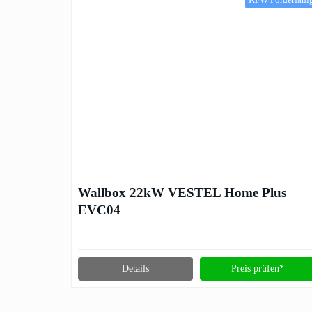
KFW Förderfähi
Wallbox 22kW VESTEL Home Plus
EVC04
Details
Preis prüfen*