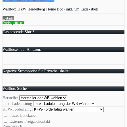
ADAC Test 08/19 sehr gut (1,1)
Wallbox 11kW Heidelberg Home Eco (inkl. 5m Ladekabel)
Details
Preis prüfen*
Das passende Shirt*:
Wallboxen auf Amazon:
Negative Strompreise für Privathaushalte:
Wallbox Suche:
Hersteller
max. Ladeleistung
KFW-Förderfähig
Festes Ladekabel
Externer Freigabekontakt
Preisbereich