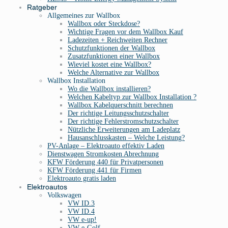
Ratgeber
Allgemeines zur Wallbox
Wallbox oder Steckdose?
Wichtige Fragen vor dem Wallbox Kauf
Ladezeiten + Reichweiten Rechner
Schutzfunktionen der Wallbox
Zusatzfunktionen einer Wallbox
Wieviel kostet eine Wallbox?
Welche Alternative zur Wallbox
Wallbox Installation
Wo die Wallbox installieren?
Welchen Kabeltyp zur Wallbox Installation ?
Wallbox Kabelquerschnitt berechnen
Der richtige Leitungsschutzschalter
Der richtige Fehlerstromschutzschalter
Nützliche Erweiterungen am Ladeplatz
Hausanschlusskasten – Welche Leistung?
PV-Anlage – Elektroauto effektiv Laden
Dienstwagen Stromkosten Abrechnung
KFW Förderung 440 für Privatpersonen
KFW Förderung 441 für Firmen
Elektroauto gratis laden
Elektroautos
Volkswagen
VW ID.3
VW ID.4
VW e-up!
VW e-Golf