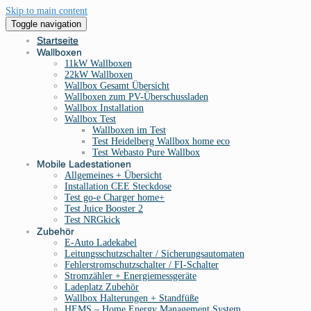
Skip to main content
Toggle navigation
Startseite
Wallboxen
11kW Wallboxen
22kW Wallboxen
Wallbox Gesamt Übersicht
Wallboxen zum PV-Überschussladen
Wallbox Installation
Wallbox Test
Wallboxen im Test
Test Heidelberg Wallbox home eco
Test Webasto Pure Wallbox
Mobile Ladestationen
Allgemeines + Übersicht
Installation CEE Steckdose
Test go-e Charger home+
Test Juice Booster 2
Test NRGkick
Zubehör
E-Auto Ladekabel
Leitungsschutzschalter / Sicherungsautomaten
Fehlerstromschutzschalter / FI-Schalter
Stromzähler + Energiemessgeräte
Ladeplatz Zubehör
Wallbox Halterungen + Standfüße
HEMS – Home Energy Management System