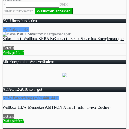
0
2500
Filter zurücksetzen
Wallboxen anzeigen
PV- Überschussladen:
PV-Anlagen Set
Solar Paket: Wallbox KEBA KeContact P30c + Smartfox Energiemanager
Details
Preis prüfen*
Mit Energie die Welt verändern:
ADAC 12/2018 sehr gut
KFW Förderfähig (439+440+441)
Wallbox 11kW Mennekes AMTRON Xtra 11 (inkl. Typ-2 Buchse)
Details
Preis prüfen*