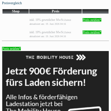
Preisvergleich
Shop
Preis
Preis prüfen*
inkl. 19% gesetzlicher MwSt.
Zuletzt
aktualisiert am: 19. Juni 2026 04:16
Preis prüfen*
inkl. 19% gesetzlicher MwSt.
Zuletzt
aktualisiert am: 19. Juni 2026 04:16
Preis prüfen*