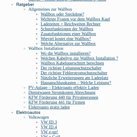
Ratgeber
Allgemeines zur Wallbox
Wallbox oder Steckdose?
Wichtige Fragen vor dem Wallbox Kauf
Ladezeiten + Reichweiten Rechner
Schutzfunktionen der Wallbox
Zusatzfunktionen einer Wallbox
Wieviel kostet eine Wallbox?
Welche Alternative zur Wallbox
Wallbox Installation
Wo die Wallbox installieren?
Welchen Kabeltyp zur Wallbox Installation ?
Wallbox Kabelquerschnitt berechnen
Der richtige Leitungsschutzschalter
Der richtige Fehlerstromschutzschalter
Nützliche Erweiterungen am Ladeplatz
Hausanschlusskasten – Welche Leistung?
PV-Anlage – Elektroauto effektiv Laden
Dienstwagen Stromkosten Abrechnung
KFW Förderung 440 für Privatpersonen
KFW Förderung 441 für Firmen
Elektroauto gratis laden
Elektroautos
Volkswagen
VW ID.3
VW ID.4
VW e-up!
VW e-Golf