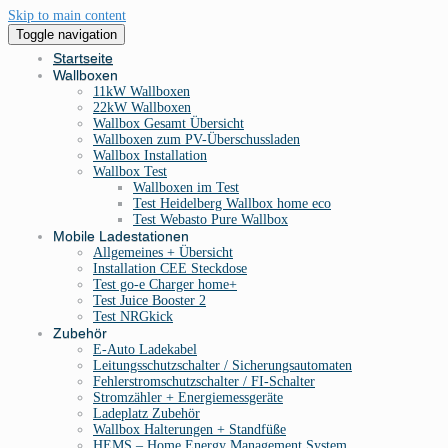
Skip to main content
Toggle navigation
Startseite
Wallboxen
11kW Wallboxen
22kW Wallboxen
Wallbox Gesamt Übersicht
Wallboxen zum PV-Überschussladen
Wallbox Installation
Wallbox Test
Wallboxen im Test
Test Heidelberg Wallbox home eco
Test Webasto Pure Wallbox
Mobile Ladestationen
Allgemeines + Übersicht
Installation CEE Steckdose
Test go-e Charger home+
Test Juice Booster 2
Test NRGkick
Zubehör
E-Auto Ladekabel
Leitungsschutzschalter / Sicherungsautomaten
Fehlerstromschutzschalter / FI-Schalter
Stromzähler + Energiemessgeräte
Ladeplatz Zubehör
Wallbox Halterungen + Standfüße
HEMS – Home Energy Management System