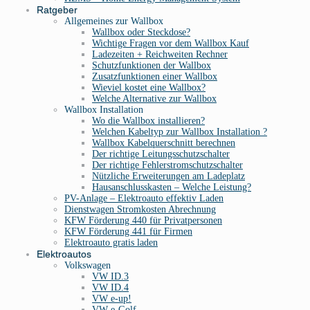
Ratgeber
Allgemeines zur Wallbox
Wallbox oder Steckdose?
Wichtige Fragen vor dem Wallbox Kauf
Ladezeiten + Reichweiten Rechner
Schutzfunktionen der Wallbox
Zusatzfunktionen einer Wallbox
Wieviel kostet eine Wallbox?
Welche Alternative zur Wallbox
Wallbox Installation
Wo die Wallbox installieren?
Welchen Kabeltyp zur Wallbox Installation ?
Wallbox Kabelquerschnitt berechnen
Der richtige Leitungsschutzschalter
Der richtige Fehlerstromschutzschalter
Nützliche Erweiterungen am Ladeplatz
Hausanschlusskasten – Welche Leistung?
PV-Anlage – Elektroauto effektiv Laden
Dienstwagen Stromkosten Abrechnung
KFW Förderung 440 für Privatpersonen
KFW Förderung 441 für Firmen
Elektroauto gratis laden
Elektroautos
Volkswagen
VW ID.3
VW ID.4
VW e-up!
VW e-Golf