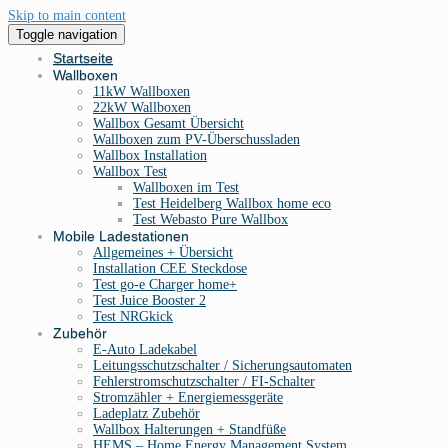
Skip to main content
Toggle navigation
Startseite
Wallboxen
11kW Wallboxen
22kW Wallboxen
Wallbox Gesamt Übersicht
Wallboxen zum PV-Überschussladen
Wallbox Installation
Wallbox Test
Wallboxen im Test
Test Heidelberg Wallbox home eco
Test Webasto Pure Wallbox
Mobile Ladestationen
Allgemeines + Übersicht
Installation CEE Steckdose
Test go-e Charger home+
Test Juice Booster 2
Test NRGkick
Zubehör
E-Auto Ladekabel
Leitungsschutzschalter / Sicherungsautomaten
Fehlerstromschutzschalter / FI-Schalter
Stromzähler + Energiemessgeräte
Ladeplatz Zubehör
Wallbox Halterungen + Standfüße
HEMS – Home Energy Management System