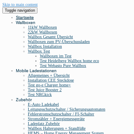
Skip to main content
Toggle navigation
Startseite
Wallboxen
11kW Wallboxen
22kW Wallboxen
Wallbox Gesamt Übersicht
Wallboxen zum PV-Überschussladen
Wallbox Installation
Wallbox Test
Wallboxen im Test
Test Heidelberg Wallbox home eco
Test Webasto Pure Wallbox
Mobile Ladestationen
Allgemeines + Übersicht
Installation CEE Steckdose
Test go-e Charger home+
Test Juice Booster 2
Test NRGkick
Zubehör
E-Auto Ladekabel
Leitungsschutzschalter / Sicherungsautomaten
Fehlerstromschutzschalter / FI-Schalter
Stromzähler + Energiemessgeräte
Ladeplatz Zubehör
Wallbox Halterungen + Standfüße
HEMS – Home Energy Management System