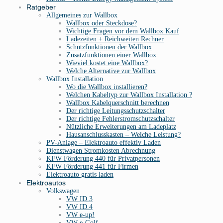
Ratgeber
Allgemeines zur Wallbox
Wallbox oder Steckdose?
Wichtige Fragen vor dem Wallbox Kauf
Ladezeiten + Reichweiten Rechner
Schutzfunktionen der Wallbox
Zusatzfunktionen einer Wallbox
Wieviel kostet eine Wallbox?
Welche Alternative zur Wallbox
Wallbox Installation
Wo die Wallbox installieren?
Welchen Kabeltyp zur Wallbox Installation ?
Wallbox Kabelquerschnitt berechnen
Der richtige Leitungsschutzschalter
Der richtige Fehlerstromschutzschalter
Nützliche Erweiterungen am Ladeplatz
Hausanschlusskasten – Welche Leistung?
PV-Anlage – Elektroauto effektiv Laden
Dienstwagen Stromkosten Abrechnung
KFW Förderung 440 für Privatpersonen
KFW Förderung 441 für Firmen
Elektroauto gratis laden
Elektroautos
Volkswagen
VW ID.3
VW ID.4
VW e-up!
VW e-Golf