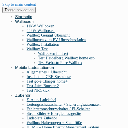
Skip to main content
Toggle navigation
Startseite
Wallboxen
11kW Wallboxen
22kW Wallboxen
Wallbox Gesamt Übersicht
Wallboxen zum PV-Überschussladen
Wallbox Installation
Wallbox Test
Wallboxen im Test
Test Heidelberg Wallbox home eco
Test Webasto Pure Wallbox
Mobile Ladestationen
Allgemeines + Übersicht
Installation CEE Steckdose
Test go-e Charger home+
Test Juice Booster 2
Test NRGkick
Zubehör
E-Auto Ladekabel
Leitungsschutzschalter / Sicherungsautomaten
Fehlerstromschutzschalter / FI-Schalter
Stromzähler + Energiemessgeräte
Ladeplatz Zubehör
Wallbox Halterungen + Standfüße
HEMS – Home Energy Management System