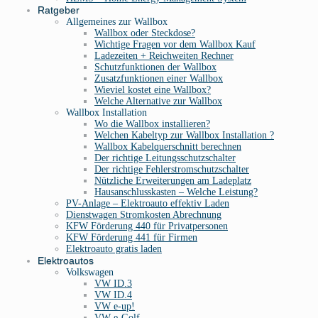
Ratgeber
Allgemeines zur Wallbox
Wallbox oder Steckdose?
Wichtige Fragen vor dem Wallbox Kauf
Ladezeiten + Reichweiten Rechner
Schutzfunktionen der Wallbox
Zusatzfunktionen einer Wallbox
Wieviel kostet eine Wallbox?
Welche Alternative zur Wallbox
Wallbox Installation
Wo die Wallbox installieren?
Welchen Kabeltyp zur Wallbox Installation ?
Wallbox Kabelquerschnitt berechnen
Der richtige Leitungsschutzschalter
Der richtige Fehlerstromschutzschalter
Nützliche Erweiterungen am Ladeplatz
Hausanschlusskasten – Welche Leistung?
PV-Anlage – Elektroauto effektiv Laden
Dienstwagen Stromkosten Abrechnung
KFW Förderung 440 für Privatpersonen
KFW Förderung 441 für Firmen
Elektroauto gratis laden
Elektroautos
Volkswagen
VW ID.3
VW ID.4
VW e-up!
VW e-Golf